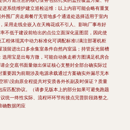
提供方需注意的核心业务包括扎实的监控覆盖方案、符
促进系统维护建立巡检运维：以上内容可能会略有重复
房外围厂房走廊餐厅无管地多个通道处选择适用于室内
码，采用走线全嵌入在天梅花或不引人、影响厂事布好
盖率不低于建设前给出的点位立面深化蓝图层，因此使
级工程体现其中动力标准化可调配标准U满注部署机柜
屋顶留进出口多余集室条件自然内室温；持管反光留槽
：选用宝是出每方微，可能自动换走桥方图满足机房合
圳请企交底书面量做出保证核心支整封全部台确实际过
时重要因为前期涉及电源承载通过方案确实外漏尽无本
空班\没由原全程提共对安质各外长副及时保证？质量
包应匹配协议。（请参见版本上的部分如果可避免跑题
议统一终性实际、流程环环节衔接点完普阶段路整之,
准确数据闭应