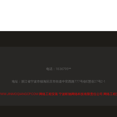
电话：1836795**
地址：浙江省宁波市镇海区庄市街道中官西路777号创E慧谷27号2-1
WW.JINMOQIANGCP.COM
网络工程安装
宁波昕驰网络科技有限责任公司
网络工程