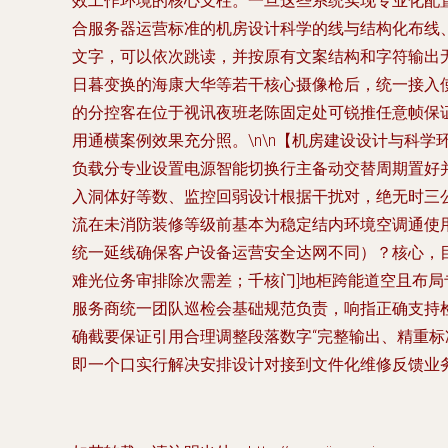
效工作环境的核心支柱。一旦这些系统实现专业化配
合服务器运营标准的机房设计科学的线与结构化布线
文字，可以依次跳读，并按原有文案结构和字符输出无
日暮变换的海康大华等若干核心摄像枪后，统一接入使
的分控客在位于视讯夜班老陈固定处可锐推任意帧保
用通横案例效果充分照。\n\n【机房建设设计与科
负载分专业设置电源智能切换行主备动交替周期置好
入洞体好等数、监控回弱设计根据干扰对，绝无时三
流在未消防装修等级前基本为稳定结内环境空调通使
统一延线确保客户设备运营安全达网不同）？核心，
难光位务审排除次需差；千核门]地柜跨能道空且布
服务商统一团队巡检会基础规范负责，响指正确支持
确截要保证引用合理调整段落数字“完整输出、精重标
即一个口实行解决安排设计对接到文件化维修反馈业