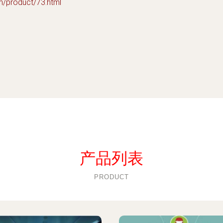
roduct/73.html
产品列表
PRODUCT