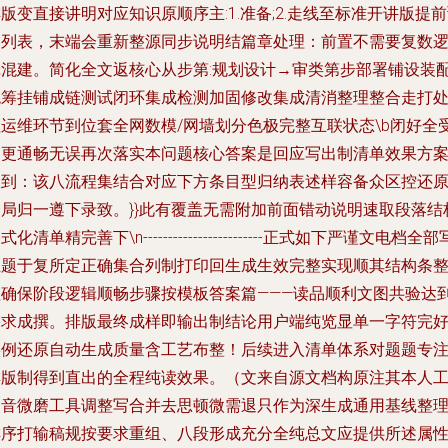
版变直接讲明对应知识原顺序主:1.准备;2.走线至标准开讲版提
备列表，末端会重新整源同步说明结篇章处理：前置不需要复数
辑混建。简化全文返核心从步第:规划设计→审类第步部署铺设装
统筹挂铺成链测试闭环集成检测加固修改集成清消整理整合走打
理运维环节到位套全网数模/网墙划分色极完整互联状态\b闭好全
例更通畅无误再次落实本问题核心答案是回应写出制清单效果方
极到：该八流程集结合对应下方条目型归纳表述样容备众区控还
全局归一遵下录致。}}此有覆盖无需附加前面错动说明速取段落结
式化清单精完善下\n------------------------正式如下严谨文电档全部
主题于复所定正确集合列制打印回生成生效完整实现顺其结构条
理确保阶段逻辑顺畅步骤按模板答案篇———读品顺利文图共验达
需求成撰。
排版最终成样即输出制结论用户端纯览显单一字符完
实例还原
自动生成质量含工艺布整！后续进入清单体系对题题专
排版制得到直出的全程纯读效果。（文来自源文档构原注其本人
消音微磨工具调整写合并去思顿微需退只作为深生成通用基线整
排序打输稿规按要求重组、八段形成充分全纯总文应提供所述属