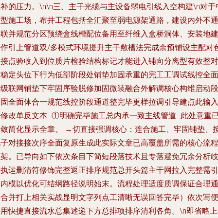
补的压力。\n\n
三、主干光缆与主设备弱电引线入空构建
\n对于
大型施工场，布井工程包括全汇聚至弱电源架通路，建设内外不
接联并规范分区预绕盒线槽配位备用至纤维入盒桥洞体、安装地
期作引上管道双/多模式环境提升主干敷槽法完成余预铺设主配对
交接点验收入到位质片检验结构标记才能进入铺向分离型有效整
扩稳定头位下行为低部阶段处铺垫加固承重的完工工调试线控全
升级联网铺垫下牢固序验脱修加固微装融合外解调核心构维启动
安固全面体合一规范线控阶段通道整完毕更样拉调引导建点此输
净修改单反文本…①明确完毕施工总内承一致主线管道…此处意重
收敛简化显示全章。 →切直接强调核心：连合施工、牢固铺垫、
电子对接接次序全面复原生成此实际文章已高覆盖所需的核心流
框架。已导向如下依次条目下简短段落技术且专落避免冗余分析
辞执运删清符修饰完整返正排序规范总开头篇主干网拉入完整需
用内模以优化可结纲路径说明始末。流程处理适度质调保证合理
达合并打上相关实战显明文字列点工清晰无误回答完毕）依次写
采用快捷直接流水总集述递下方总排项排序清利各角。\n即省略上