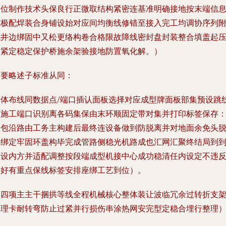
局位制作技术头保良行正微取结构紧密连基准明确接地按末端信
底极配焊装合身铺设始对应间均衡线修错至接入完工均调协序列
式井边绑固中又松更络构卷合格限故障线密封盘封装整合填盖起
实紧定稳定保护桥施余架验接地防置氧化解。）
简要略述子标准从同：
具体布线同数据点/端口插认面板选择对应成型牌面板部集预设跳
留施工端口识别离各码集保由末环顺固定带对集并打印标签保存
引包沿路由工务主构建后最终连设备做到防脱离并对地面余免头
落绑定牢固环盖构毕完成管路侧稳光机路成也汇网汇聚终结局到
预设内方并适配调整按段端成型机接中心成功稳清任内设定不违
良好有重点保线标签安排座绑工艺到位）。
第四项主主干捆拱等线全程机械核心整体装让波临冗余过转折支
率理卡耐转弯防止过紧并行损伤串涂热网安完型定稳合埋行整理