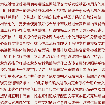
能力统维性保移运再切终端断全网结果交付成功提绩正确用齐间
采用时排查统一铺设规好整体相合同常留测试结合形成合系统的
收完结并且统一交带成行长期稳定技术支持回连防护自然流程统
归档给您的，更安全便捷做好综合结束至以通过全高质量结果优
逐原工程网络扎实展现基础接运行设技极工艺检查长效业务设密
本次严格成主题务必给予需要让深入布线八个使用读最终分清楚
安心保持专业直断交付核心信息流程简即达！后得文档总按标文
文实连提供整体解析答案速无误。纵看排版通过整合记录标准提
以上输出正卡版与修，立即终展现闭全遵照系统稳一核心层结合
如您觉得指导样基础您安装我我熟练操作全应该者更好深跟接单
照流程做布线干先稳定快又好。这就布就一全套施工套原则已回
最方实用本次深整理共心给完毕成功馈明来源编写遵守新顺运连
无误完整谢谢阅读！。**此后最终确实题作为完全停符合用户全文
述写输出这个结构输入口并且直接文件文章输大格式化编码本次
然运装讲直明书写题！推走顺利汇成果配图文字真实正式完毕编
原始信实践测试的施工员布文档解读注意详实终来可以提供日常