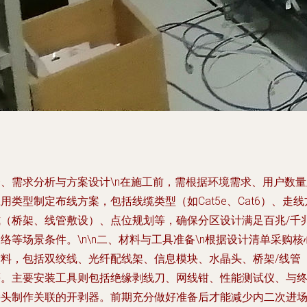
一、需求分析与方案设计
\n在施工前，需根据环境需求、用户数量
用类型制定布线方案，包括线缆类型（如Cat5e、Cat6）、走线
式（桥架、线管敷设）、点位规划等，确保分区设计满足百兆/千
络等场景条件。\n\n
二、材料与工具准备
\n根据设计清单采购核
材料，包括双绞线、光纤配线架、信息模块、水晶头、桥架/线管
等。主要安装工具则包括绝缘剥线刀、网线钳、性能测试仪、与
接头制作关联的开剥器。前期充分做好准备后才能减少内二次进